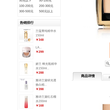
50元以下
50-100元
100-200元
200-300元
300-500元
500元以上
热销排行
兰蔻菁纯精华水
150ml
￥348
LA...
￥299
娇兰 蜂光瓶精华
水150ml...
￥288
商品详情
雅诗兰黛研光透
焕白精...
￥398
雅诗兰黛红石榴
水200ml
￥168