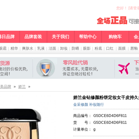
您好
！
[请登录
韩日品牌
品牌套装
关于我们
帮助中心
购物车
会
眼霜
|
精华
|
爽肤水
|
乳液
|
洁面
|
卸妆
|
防晒
|
眼影
|
粉底
|
口红
|
面膜
|
唇釉
美品牌
»
娇兰
»
娇兰金钻修颜粉饼定妆女干皮持久
金采修颜 补妆随行
商品编号：
G5DCE6D4D6F811
货 号：
G5DCE6D4D6F811
计量单位：
g