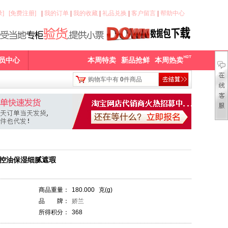
]
[免费注册]
|
我的订单
|
我的收藏
|
礼品兑换
|
客户留言
|
帮助中心
员中心
本周特卖
新品抢鲜
本周热卖
购物车中有
0
件商品
控油保湿细腻遮瑕
商品重量：
180.000
克(g)
品 牌：
娇兰
所得积分：
368