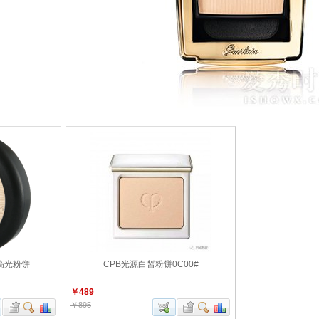
高光粉饼
CPB光源白皙粉饼0C00#
￥489
￥895