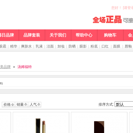
您好
！
[请登录
韩日品牌
品牌套装
关于我们
帮助中心
购物车
会
眼霜
|
精华
|
爽肤水
|
乳液
|
洁面
|
卸妆
|
防晒
|
眼影
|
粉底
|
口红
|
面膜
|
唇釉
美品牌
»
汤姆福特
6)
价格
销量
人气
排序方式: