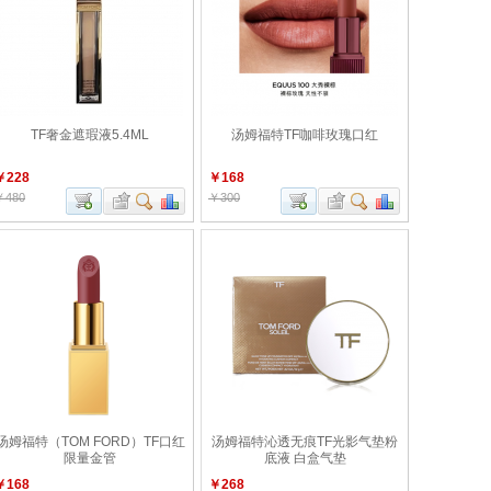
TF奢金遮瑕液5.4ML
汤姆福特TF咖啡玫瑰口红
￥228
￥168
￥480
￥300
汤姆福特（TOM FORD）TF口红
汤姆福特沁透无痕TF光影气垫粉
限量金管
底液 白盒气垫
￥168
￥268