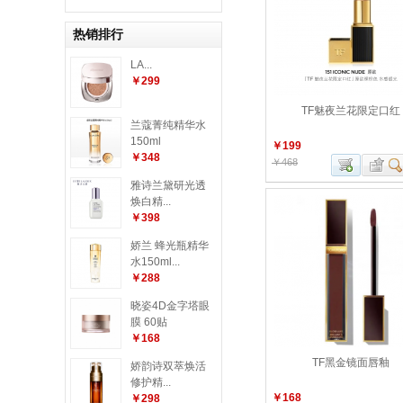
热销排行
LA...
￥299
TF魅夜兰花限定口红
兰蔻菁纯精华水
150ml
￥199
￥348
￥468
雅诗兰黛研光透
焕白精...
￥398
娇兰 蜂光瓶精华
水150ml...
￥288
晓姿4D金字塔眼
膜 60贴
￥168
TF黑金镜面唇釉
娇韵诗双萃焕活
修护精...
￥168
￥298