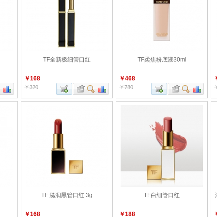
TF全新极细管口红
TF柔焦粉底液30ml
￥168
￥468
￥320
￥780
TF 滋润黑管口红 3g
TF白细管口红
￥168
￥188