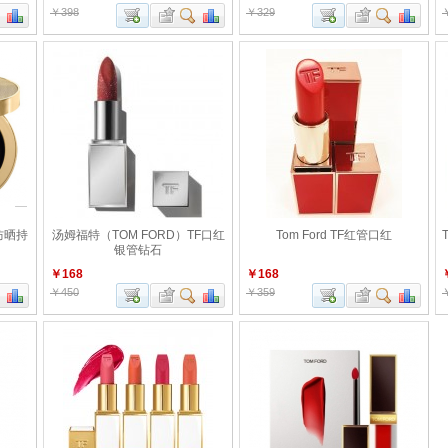
￥398
￥329
防晒持
汤姆福特（TOM FORD）TF口红
Tom Ford TF红管口红
银管钻石
￥168
￥168
￥450
￥359