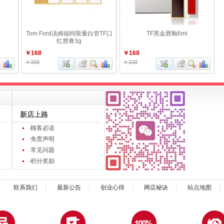
Tom Ford汤姆福特限量白管TF口
TF黑金唇釉6ml
红唇膏3g
￥168
￥168
￥398
￥339
新店上路
·顾客必读
·免责声明
·常见问题
·积分奖励
联系我们
最新公告
创业心得
网店秘诀
站点地图