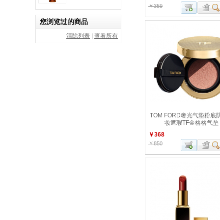
￥359
您浏览过的商品
清除列表
|
查看所有
TOM FORD奢光气垫粉底
妆遮瑕TF金格格气垫
￥368
￥850