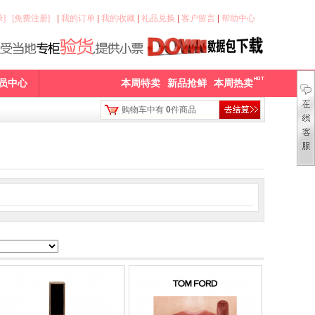
]
[免费注册]
|
我的订单
|
我的收藏
|
礼品兑换
|
客户留言
|
帮助中心
员中心
本周特卖
新品抢鲜
本周热卖
购物车中有
0
件商品