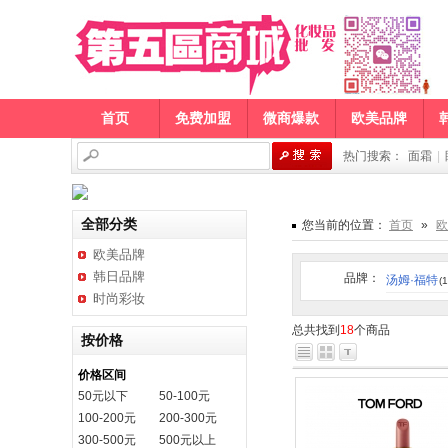
首页
免费加盟
微商爆款
欧美品牌
热门搜索：
面霜
|
全部分类
您当前的位置：
首页
»
欧
欧美品牌
韩日品牌
品牌：
汤姆·福特
(1
时尚彩妆
总共找到
18
个商品
按价格
价格区间
50元以下
50-100元
100-200元
200-300元
300-500元
500元以上