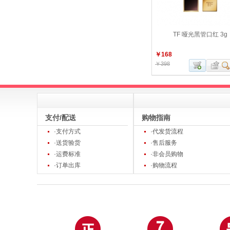
TF 哑光黑管口红 3g
￥168
￥398
支付/配送
购物指南
·支付方式
·代发货流程
·送货验货
·售后服务
·运费标准
·非会员购物
·订单出库
·购物流程