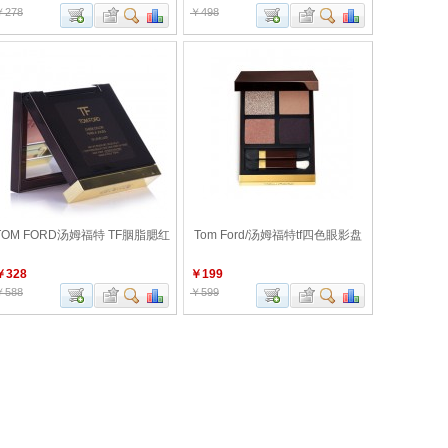
￥278
￥498
TOM FORD汤姆福特 TF胭脂腮红
Tom Ford/汤姆福特tf四色眼影盘
￥328
￥199
￥588
￥599