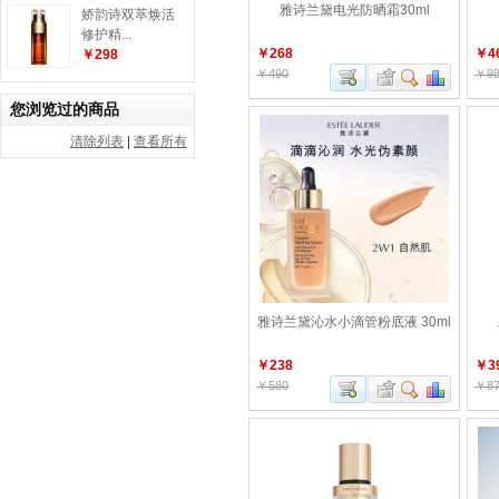
雅诗兰黛电光防晒霜30ml
娇韵诗双萃焕活
修护精...
￥268
￥4
￥298
￥490
￥98
您浏览过的商品
清除列表
|
查看所有
雅诗兰黛沁水小滴管粉底液 30ml
￥238
￥3
￥580
￥87