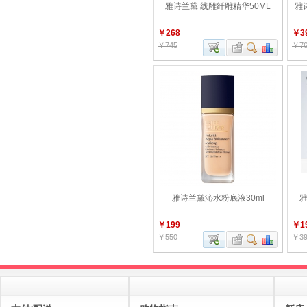
雅诗兰黛 线雕纤雕精华50ML
雅诗
￥268
￥3
￥745
￥76
雅诗兰黛沁水粉底液30ml
雅
￥199
￥1
￥550
￥39