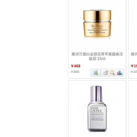
雅诗兰黛白金级花菁萃紧颜焕活
雅诗
眼霜 15ml
￥468
￥1
￥980
￥37