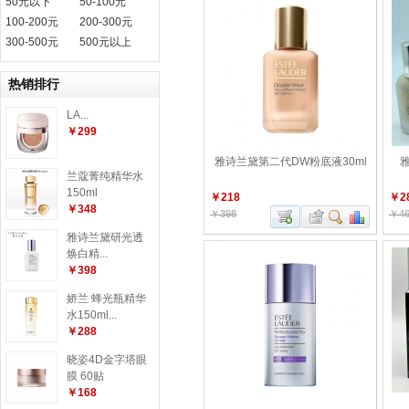
50元以下
50-100元
100-200元
200-300元
300-500元
500元以上
热销排行
LA...
￥299
雅诗兰黛第二代DW粉底液30ml
兰蔻菁纯精华水
150ml
￥218
￥2
￥348
￥398
￥46
雅诗兰黛研光透
焕白精...
￥398
娇兰 蜂光瓶精华
水150ml...
￥288
晓姿4D金字塔眼
膜 60贴
￥168