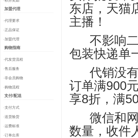
·积分奖励
东店，天猫
加盟代理
主播！
·代理要求
·正品保证
不影响
·加盟代理
购物指南
包装快递单
·代发货流程
代销没
·售后服务
·非会员购物
订单满900元
·购物流程
享8折，满50
支付/配送
·支付方式
微信和网
·送货验货
·运费标准
数量，收件
·订单出库