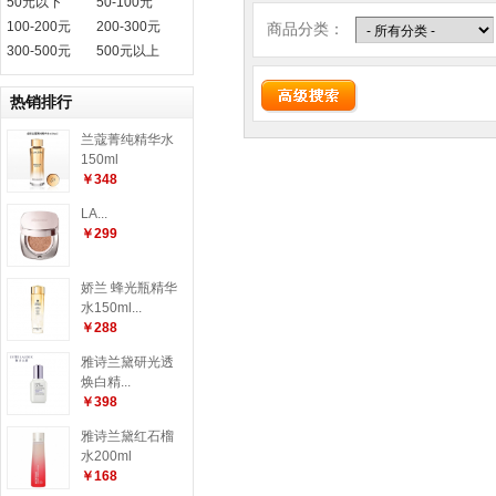
50元以下
50-100元
100-200元
200-300元
商品分类：
300-500元
500元以上
热销排行
兰蔻菁纯精华水
150ml
￥348
LA...
￥299
娇兰 蜂光瓶精华
水150ml...
￥288
雅诗兰黛研光透
焕白精...
￥398
雅诗兰黛红石榴
水200ml
￥168