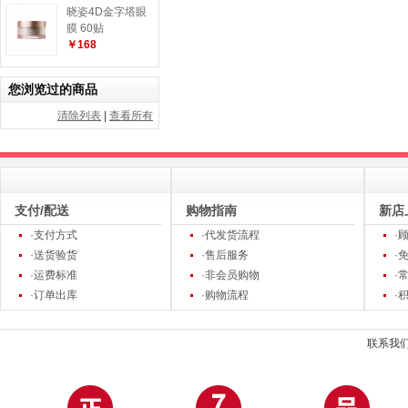
晓姿4D金字塔眼
膜 60贴
￥168
您浏览过的商品
清除列表
|
查看所有
支付/配送
购物指南
新店
·支付方式
·代发货流程
·
·送货验货
·售后服务
·
·运费标准
·非会员购物
·
·订单出库
·购物流程
·
联系我