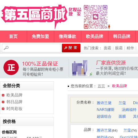
首页
免费加盟
微商爆款
欧美品牌
韩日品牌
热门搜索：
面霜
|
眼霜
|
精华
|
全部分类
您当前的位置：
首页
»
欧美品牌
欧美品牌
韩日品牌
分类名称：
雅诗兰黛
兰蔻
Di
时尚彩妆
NARS娜斯
汤姆福特
超级组合
面膜
其
按价格
品牌：
雅诗兰黛
兰蔻
(64)
(74)
价格区间
娇韵诗
Gucci/古驰
(24)