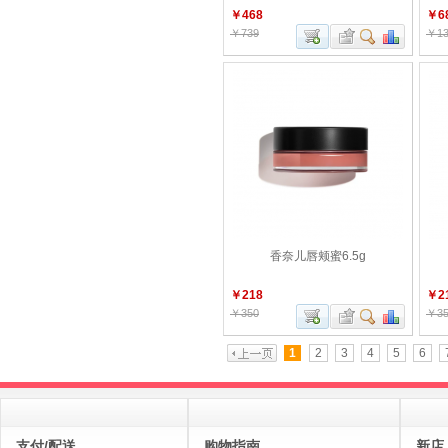
￥468
￥6
￥739
￥13
香奈儿唇颊蜜6.5g
￥218
￥2
￥350
￥35
1
2
3
4
5
6
支付/配送
购物指南
新店