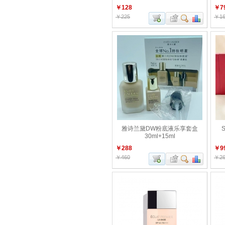
￥128
￥7
￥225
￥16
雅诗兰黛DW粉底液乐享套盒
30ml+15ml
￥288
￥9
￥460
￥26