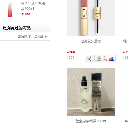
雅诗兰黛红石榴
水200ml
￥168
您浏览过的商品
清除列表
|
查看所有
迪奥双头唇釉
雅
￥168
￥2
￥305
￥39
兰蔻定妆喷雾100ml
Cl