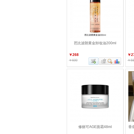
芭比波朗黄金卸妆油200ml
￥268
￥2
￥600
￥59
修丽可AGE面霜48ml
香