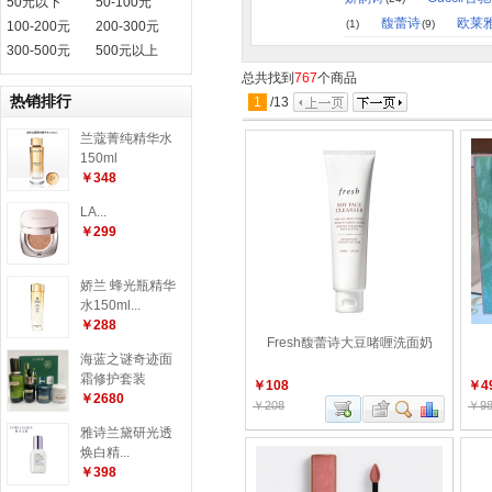
50元以下
50-100元
馥蕾诗
欧莱
(1)
(9)
100-200元
200-300元
300-500元
500元以上
总共找到
767
个商品
热销排行
1
/
13
兰蔻菁纯精华水
150ml
￥348
LA...
￥299
娇兰 蜂光瓶精华
水150ml...
￥288
Fresh馥蕾诗大豆啫喱洗面奶
海蓝之谜奇迹面
霜修护套装
￥108
￥4
￥2680
￥208
￥98
雅诗兰黛研光透
焕白精...
￥398