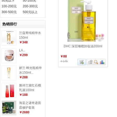
50元以下
50-100元
100-200元
200-300元
300-500元
500元以上
热销排行
兰蔻菁纯精华水
150ml
￥348
DHC 深层橄榄卸妆油200ml
LA...
￥299
￥88
￥145
娇兰 蜂光瓶精华
水150ml...
￥288
雅诗兰黛红石榴
乳液100ml
￥188
海蓝之谜奇迹面
霜修护套装
￥2680