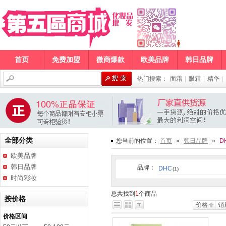
首页
免费加盟
微商爆款
欧美品牌
韩日品牌
热门搜索：
面霜
|
眼霜
|
精华
|
全部分类
您当前的位置：
首页
»
韩日品牌
»
D
欧美品牌
韩日品牌
品牌：
DHC
(1)
时尚彩妆
总共找到
1
个商品
按价格
价格
销
价格区间