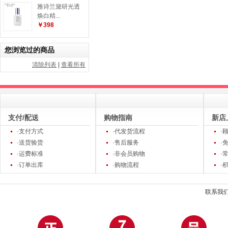
雅诗兰黛研光透
焕白精...
￥398
您浏览过的商品
清除列表
|
查看所有
支付/配送
购物指南
新店
·支付方式
·代发货流程
·
·送货验货
·售后服务
·
·运费标准
·非会员购物
·
·订单出库
·购物流程
·
联系我