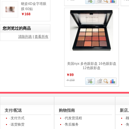
晓姿4D金字塔眼
膜 60贴
￥168
您浏览过的商品
清除列表
|
查看所有
美国nyx 多色眼影盘 16色眼影盘
12色眼影盘
￥89
￥159
支付/配送
购物指南
新店
·支付方式
·代发货流程
·
·送货验货
·售后服务
·