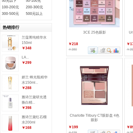
50元以下
50-100元
100-200元
200-300元
300-500元
500元以上
热销排行
3CE 25色眼影
U
兰蔻菁纯精华水
150ml
￥218
￥1
￥348
￥380
￥35
LA...
￥299
娇兰 蜂光瓶精华
水150ml...
￥288
雅诗兰黛研光透
焕白精...
￥398
Charlotte Tilbury CT眼影盘 4色
雅诗兰黛红石榴
眼影
水200ml
￥199
￥8
￥168
￥439
￥26