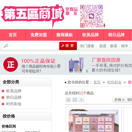
首页
免费加盟
微商爆款
欧美品牌
韩日品牌
热门搜索：
面霜
|
眼霜
|
精华
|
全部分类
您当前的位置：
首页
»
时尚彩妆
»
眼
欧美品牌
总共找到
11
个商品
韩日品牌
价格
销
时尚彩妆
按价格
价格区间