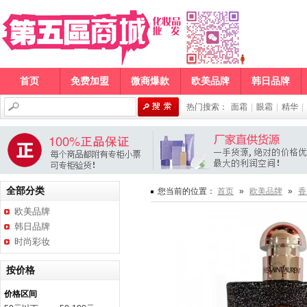
首页
免费加盟
微商爆款
欧美品牌
韩日品牌
热门搜索：
面霜
|
眼霜
|
精华
|
全部分类
您当前的位置：
首页
»
欧美品牌
»
香
欧美品牌
韩日品牌
时尚彩妆
按价格
价格区间