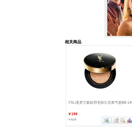
相关商品
YSL/圣罗兰新款羽毛恒久完美气垫BB 14
￥199
￥528