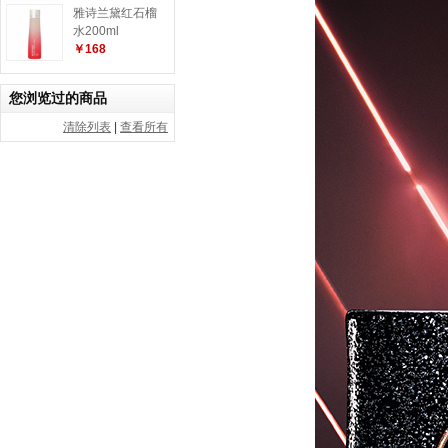
雅诗兰黛红石榴
水200ml
￥168
您浏览过的商品
清除列表
|
查看所有