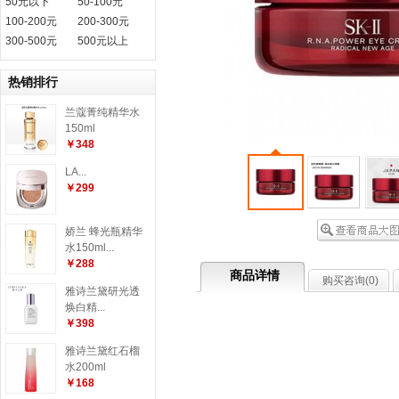
50元以下
50-100元
100-200元
200-300元
300-500元
500元以上
热销排行
兰蔻菁纯精华水
150ml
￥348
LA...
￥299
娇兰 蜂光瓶精华
水150ml...
￥288
商品详情
购买咨询(
0
)
雅诗兰黛研光透
焕白精...
￥398
雅诗兰黛红石榴
水200ml
￥168