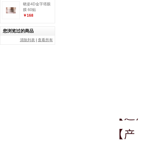
晓姿4D金字塔眼
膜 60贴
￥168
您浏览过的商品
清除列表
|
查看所有