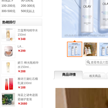
50元以下
50-100元
100-200元
200-300元
300-500元
500元以上
热销排行
兰蔻菁纯精华水
150ml
￥348
LA...
￥299
娇兰 蜂光瓶精华
水150ml...
￥288
商品详情
相关商品
雅诗兰黛红石榴
乳液100ml
￥188
海蓝之谜奇迹面
霜修护套装
￥2680