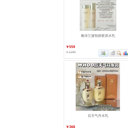
雅诗兰黛智妍胶原水乳
￥559
￥1280
后天气丹水乳
￥368