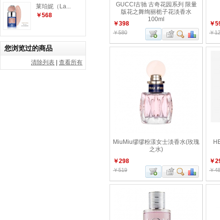
GUCCI古驰 古奇花园系列 限量
莱珀妮（La...
版花之舞绚丽栀子花淡香水
￥568
100ml
￥398
￥5
￥580
￥12
您浏览过的商品
清除列表
|
查看所有
MiuMiu缪缪粉漾女士淡香水(玫瑰
H
之水)
￥298
￥2
￥519
￥48