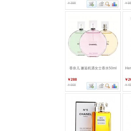
￥398
￥98
香奈儿 邂逅机遇女士香水50ml
He
￥288
￥2
￥668
￥45