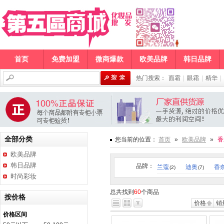
首页
免费加盟
微商爆款
欧美品牌
韩日品牌
热门搜索：
面霜
|
眼霜
|
精华
|
全部分类
您当前的位置：
首页
»
欧美品牌
»
香
欧美品牌
韩日品牌
品牌：
兰蔻
迪奥
香
(2)
(7)
时尚彩妆
总共找到
60
个商品
按价格
价格
销
价格区间