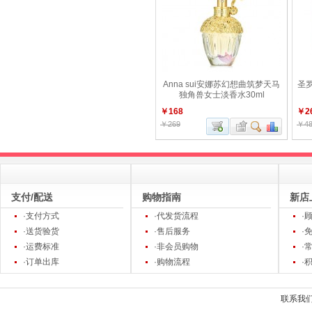
Anna sui安娜苏幻想曲筑梦天马
圣
独角兽女士淡香水30ml
￥168
￥2
￥269
￥48
支付/配送
购物指南
新店
·支付方式
·代发货流程
·
·送货验货
·售后服务
·
·运费标准
·非会员购物
·
·订单出库
·购物流程
·
联系我