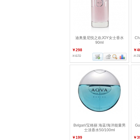
迪奥曼尼悦之欢JOY女士香水
C
90ml
￥298
￥4
￥670
￥79
Bvlgari/宝格丽 海蓝/海洋能量男
G
士淡香水50/100ml
￥199
￥3