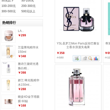
50元以下
50-100元
100-200元
200-300元
300-500元
500元以上
热销排行
LA...
￥299
YSL圣罗兰Mon Paris反转巴黎女
蒂芙
士香水浪漫失魂果
兰蔻菁纯精华水
150ml
￥358
￥6
￥348
￥580
￥12
雅诗兰黛研光透
焕白精...
￥398
娇兰 蜂光瓶精华
水150ml...
￥288
晓姿4D金字塔眼
膜 60贴
￥168